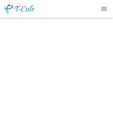
ナ
ビ
ゲ
ー
シ
ョ
ン
を
切
り
替
え