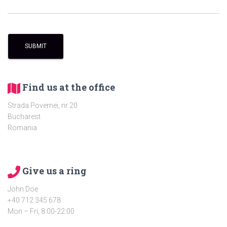
Find us at the office
Strada Povernei, nr 20
Bucharest
Romania
Give us a ring
John Doe
+40 712 345 678
Mon – Fri, 8:00-22:00